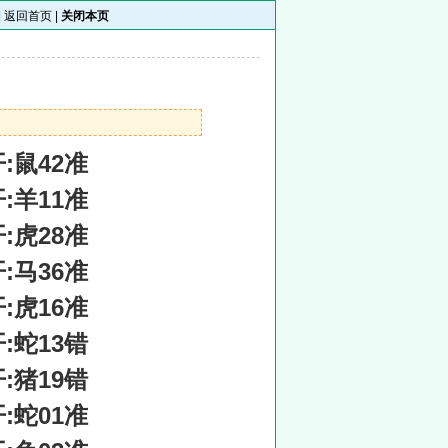
|
返回首页
|
关闭本页
:鼠42准
:羊11准
:虎28准
:马36准
:虎16准
:蛇13错
:猪19错
:蛇01准