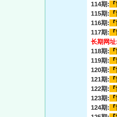
114期:
『
115期:
『
116期:
『
117期:
『
长期网址
118期:
『
119期:
『
120期:
『
121期:
『
122期:
『
123期:
『
124期:
『
125期:
『