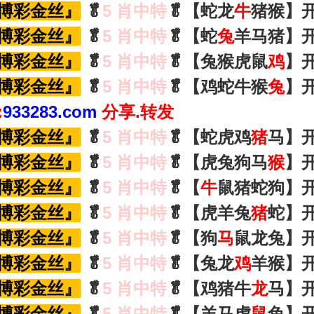
博彩金丝』
🥬
5 肖中特
🥬【蛇龙
牛
猪猴】开
博彩金丝』
🥬
5 肖中特
🥬【蛇
兔
羊马猪】开
博彩金丝』
🥬
5 肖中特
🥬【兔猴虎鼠
鸡
】开
博彩金丝』
🥬
5 肖中特
🥬【鸡蛇牛猴
兔
】开
:
933283.com
分享.转发
博彩金丝』
🥬
5 肖中特
🥬【蛇虎鸡
猪
马】开
博彩金丝』
🥬
5 肖中特
🥬【虎兔狗马
猴
】开
博彩金丝』
🥬
5 肖中特
🥬【
牛
鼠猪蛇狗】开
博彩金丝』
🥬
5 肖中特
🥬【虎羊兔
猪
蛇】开
博彩金丝』
🥬
5 肖中特
🥬【狗
马
鼠龙兔】开
博彩金丝』
🥬
5 肖中特
🥬【兔龙
鸡
羊猴】开
博彩金丝』
🥬
5 肖中特
🥬【鸡猪牛
龙
马】开
博彩金丝』
🥬
5 肖中特
🥬【羊马虎
鼠
兔】开