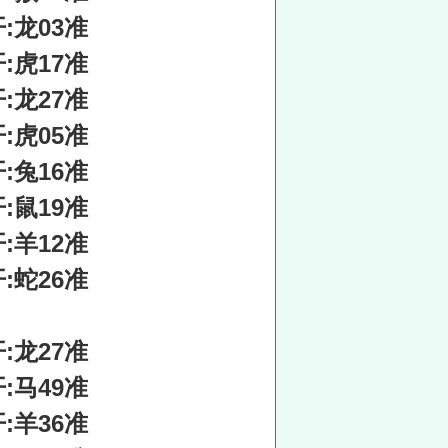
:龙03准
:虎17准
:龙27准
:虎05准
:兔16准
:鼠19准
:羊12准
:蛇26准
:龙27准
:马49准
:羊36准