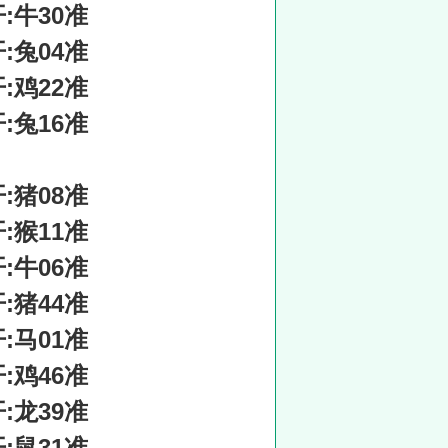
:牛30准
:兔04准
:鸡22准
:兔16准
:猪08准
:猴11准
:牛06准
:猪44准
:马01准
:鸡46准
:龙39准
:鼠31准