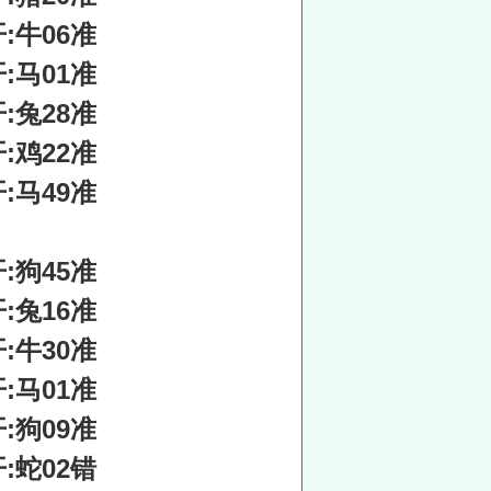
:牛06准
:马01准
:兔28准
:鸡22准
:马49准
:狗45准
:兔16准
:牛30准
:马01准
:狗09准
:蛇02错