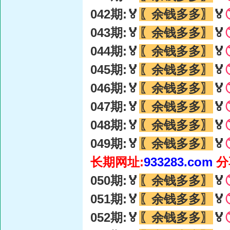
042期:🏅
〖余钱多多〗
🏅
043期:🏅
〖余钱多多〗
🏅
044期:🏅
〖余钱多多〗
🏅
045期:🏅
〖余钱多多〗
🏅
046期:🏅
〖余钱多多〗
🏅
047期:🏅
〖余钱多多〗
🏅
048期:🏅
〖余钱多多〗
🏅
049期:🏅
〖余钱多多〗
🏅
长期网址:
933283.com
分
050期:🏅
〖余钱多多〗
🏅
051期:🏅
〖余钱多多〗
🏅
052期:🏅
〖余钱多多〗
🏅