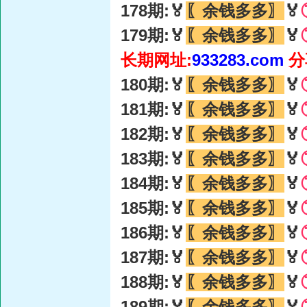
178期:🏅
〖余钱多多〗
🏅
179期:🏅
〖余钱多多〗
🏅
长期网址:
933283.com
分
180期:🏅
〖余钱多多〗
🏅
181期:🏅
〖余钱多多〗
🏅
182期:🏅
〖余钱多多〗
🏅
183期:🏅
〖余钱多多〗
🏅
184期:🏅
〖余钱多多〗
🏅
185期:🏅
〖余钱多多〗
🏅
186期:🏅
〖余钱多多〗
🏅
187期:🏅
〖余钱多多〗
🏅
188期:🏅
〖余钱多多〗
🏅
189期:🏅
〖余钱多多〗
🏅