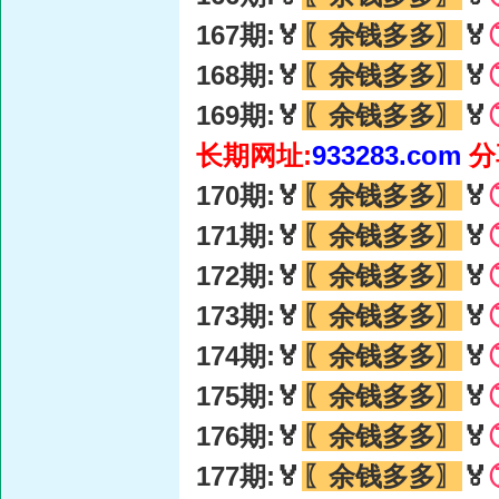
167期:🏅
〖余钱多多〗
🏅
168期:🏅
〖余钱多多〗
🏅
169期:🏅
〖余钱多多〗
🏅
长期网址:
933283.com
分
170期:🏅
〖余钱多多〗
🏅
171期:🏅
〖余钱多多〗
🏅
172期:🏅
〖余钱多多〗
🏅
173期:🏅
〖余钱多多〗
🏅
174期:🏅
〖余钱多多〗
🏅
175期:🏅
〖余钱多多〗
🏅
176期:🏅
〖余钱多多〗
🏅
177期:🏅
〖余钱多多〗
🏅