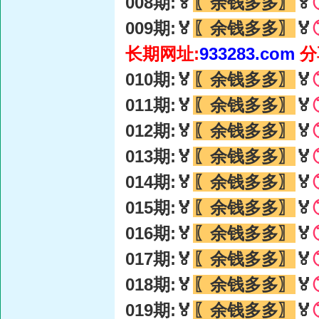
008期:🏅
〖余钱多多〗
🏅
009期:🏅
〖余钱多多〗
🏅
长期网址:
933283.com
分
010期:🏅
〖余钱多多〗
🏅
011期:🏅
〖余钱多多〗
🏅
012期:🏅
〖余钱多多〗
🏅
013期:🏅
〖余钱多多〗
🏅
014期:🏅
〖余钱多多〗
🏅
015期:🏅
〖余钱多多〗
🏅
016期:🏅
〖余钱多多〗
🏅
017期:🏅
〖余钱多多〗
🏅
018期:🏅
〖余钱多多〗
🏅
019期:🏅
〖余钱多多〗
🏅