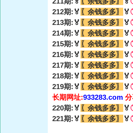
211期:🏅
〖余钱多多〗
🏅
212期:🏅
〖余钱多多〗
🏅
213期:🏅
〖余钱多多〗
🏅
214期:🏅
〖余钱多多〗
🏅
215期:🏅
〖余钱多多〗
🏅
216期:🏅
〖余钱多多〗
🏅
217期:🏅
〖余钱多多〗
🏅
218期:🏅
〖余钱多多〗
🏅
219期:🏅
〖余钱多多〗
🏅
长期网址:
933283.com
分
220期:🏅
〖余钱多多〗
🏅
221期:🏅
〖余钱多多〗
🏅