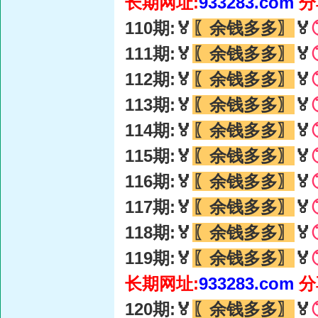
长期网址:
933283.com
分
110期:🏅
〖余钱多多〗
🏅
111期:🏅
〖余钱多多〗
🏅
112期:🏅
〖余钱多多〗
🏅
113期:🏅
〖余钱多多〗
🏅
114期:🏅
〖余钱多多〗
🏅
115期:🏅
〖余钱多多〗
🏅
116期:🏅
〖余钱多多〗
🏅
117期:🏅
〖余钱多多〗
🏅
118期:🏅
〖余钱多多〗
🏅
119期:🏅
〖余钱多多〗
🏅
长期网址:
933283.com
分
120期:🏅
〖余钱多多〗
🏅