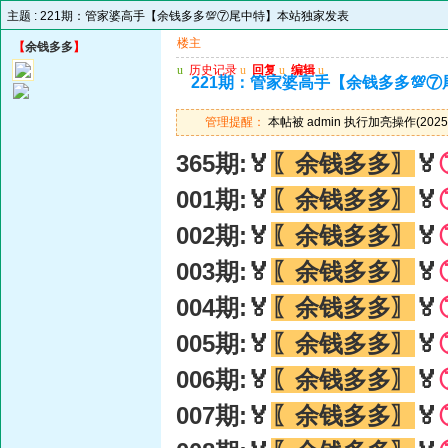
主题 :
221期：管家婆高手【余钱多多💯⑦尾中特】本站独家发表
楼主
【
余钱多多
】
u
历史记录
u
回复
u
编辑
u
221期：管家婆高手【余钱多多💯
管理提醒：
本帖被 admin 执行加亮操作(2025-
365期:🏅
〖余钱多多〗
🏅
001期:🏅
〖余钱多多〗
🏅
002期:🏅
〖余钱多多〗
🏅
003期:🏅
〖余钱多多〗
🏅
004期:🏅
〖余钱多多〗
🏅
005期:🏅
〖余钱多多〗
🏅
006期:🏅
〖余钱多多〗
🏅
007期:🏅
〖余钱多多〗
🏅