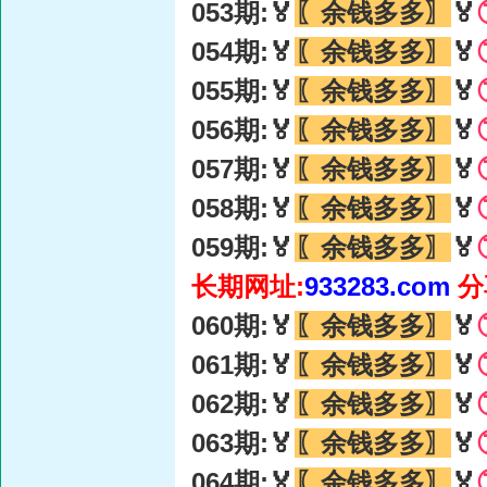
053期:🏅
〖余钱多多〗
🏅
054期:🏅
〖余钱多多〗
🏅
055期:🏅
〖余钱多多〗
🏅
056期:🏅
〖余钱多多〗
🏅
057期:🏅
〖余钱多多〗
🏅
058期:🏅
〖余钱多多〗
🏅
059期:🏅
〖余钱多多〗
🏅
长期网址:
933283.com
分
060期:🏅
〖余钱多多〗
🏅
061期:🏅
〖余钱多多〗
🏅
062期:🏅
〖余钱多多〗
🏅
063期:🏅
〖余钱多多〗
🏅
064期:🏅
〖余钱多多〗
🏅