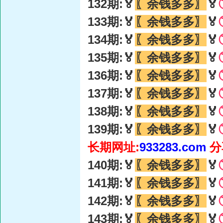
132期:🏅
〖余钱多多〗
🏅
133期:🏅
〖余钱多多〗
🏅
134期:🏅
〖余钱多多〗
🏅
135期:🏅
〖余钱多多〗
🏅
136期:🏅
〖余钱多多〗
🏅
137期:🏅
〖余钱多多〗
🏅
138期:🏅
〖余钱多多〗
🏅
139期:🏅
〖余钱多多〗
🏅
长期网址:
933283.com
分
140期:🏅
〖余钱多多〗
🏅
141期:🏅
〖余钱多多〗
🏅
142期:🏅
〖余钱多多〗
🏅
143期:🏅
〖余钱多多〗
🏅